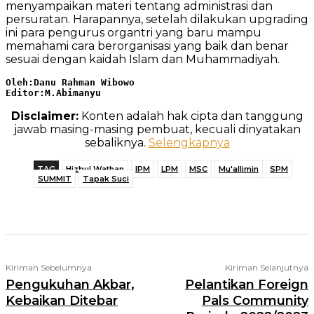
menyampaikan materi tentang administrasi dan
persuratan. Harapannya, setelah dilakukan upgrading
ini para pengurus organtri yang baru mampu
memahami cara berorganisasi yang baik dan benar
sesuai dengan kaidah Islam dan Muhammadiyah.
Oleh:Danu Rahman Wibowo

Editor:M.Abimanyu
Disclaimer:
Konten adalah hak cipta dan tanggung
jawab masing-masing pembuat, kecuali dinyatakan
sebaliknya.
Selengkapnya
TAG
Hizbul Wathan
IPM
LPM
MSC
Mu'allimin
SPM
SUMMIT
Tapak Suci
Telegram
WhatsApp
Facebook
X
Kiriman Sebelumnya
Kiriman Selanjutnya
Pengukuhan Akbar,
Pelantikan Foreign
Kebaikan Ditebar
Pals Community