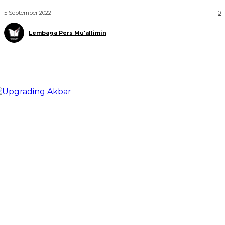
5 September 2022
0
Lembaga Pers Mu'allimin
Telegram
WhatsApp
Facebook
X