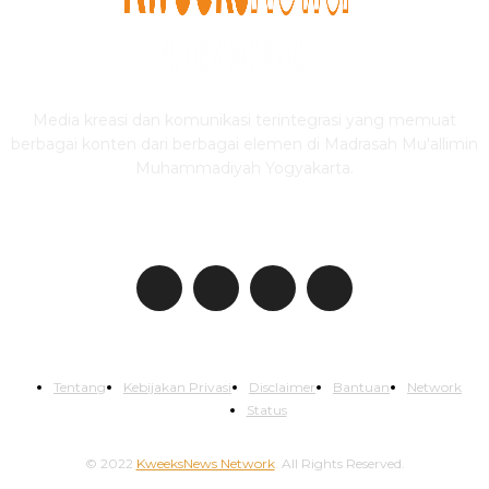
Media kreasi dan komunikasi terintegrasi yang memuat
berbagai konten dari berbagai elemen di Madrasah Mu'allimin
Muhammadiyah Yogyakarta.
IKUTI KWEEKSNEWS
Tentang
Kebijakan Privasi
Disclaimer
Bantuan
Network
Status
© 2022
KweeksNews Network
. All Rights Reserved.