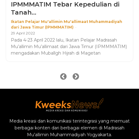
IPMMMATIM Tebar Kepedulian di
Tanah...
Ikatan Pelajar Mu'allimin Mu'allimaat Muhammadiyah
dari Jawa Timur (IPMMMATIM)
-
29 April 2022
Pada 4-23 April 2022 lalu, Ikatan Pelajar Madrasah
Mu’allimin Mu’allimaat dari Jawa Timur (IPMMMATIM)
mengadakan Muballgh Hijrah di Magetan
Media kreasi dan komunikasi terintegrasi yang memuat
berbagai konten dari berbagai elemen di Madrasah
Mu'allimin Muhammadiyah Yogyakarta.