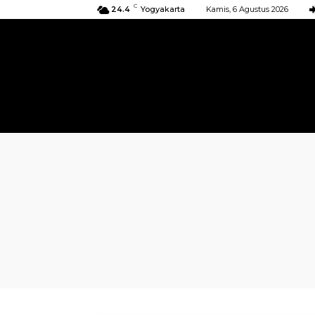
C
24.4
Yogyakarta
Kamis, 6 Agustus 2026
BERANDA
KIRIMAN
ACARA