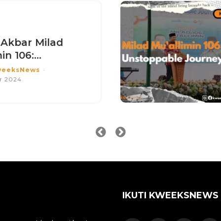
 Akbar Milad
n 106:...
weeksNews
-
r 2024
IKUTI KWEEKSNEWS