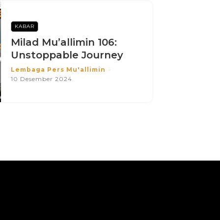
KABAR
Milad Mu’allimin 106:
Unstoppable Journey
Lembaga Pers Mu'allimin
-
10 Desember 2024