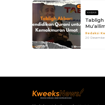
KABAR
Tabligh
Mu’allimi
Redaksi K
20 Desembe