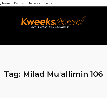
Masuk
Bantuan
Network
Status
LAINNYA
WEB MU’ALLIMIN
LAINNYA
Tag:
Milad Mu'allimin 106