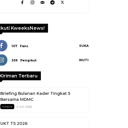
Ikuti KweeksNews!
SUKA
107
Fans
IKUTI
339
Pengikut
Kiriman Terbaru
Briefing Bulanan Kader Tingkat 5
Bersama MDMC
2 Juli 2026
KABAR
UKT TS 2026