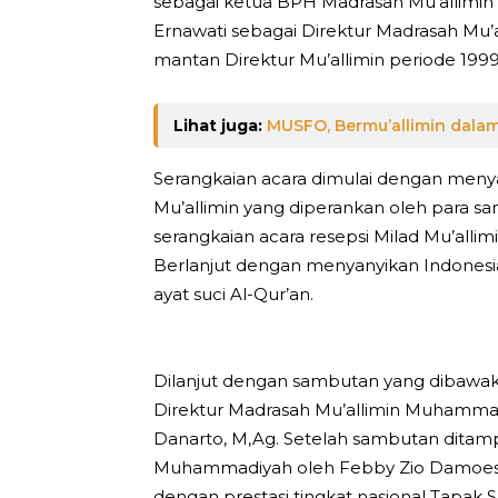
sebagai ketua BPH Madrasah Mu’allimin
Ernawati sebagai Direktur Madrasah Mu’a
mantan Direktur Mu’allimin periode 199
Lihat juga:
MUSFO, Bermu’allimin dal
Serangkaian acara dimulai dengan men
Mu’allimin yang diperankan oleh para s
serangkaian acara resepsi Milad Mu’alli
Berlanjut dengan menyanyikan Indones
ayat suci Al-Qur’an.
Dilanjut dengan sambutan yang dibawakan
Direktur Madrasah Mu’allimin Muhammad
Danarto, M,Ag. Setelah sambutan ditampi
Muhammadiyah oleh Febby Zio Damoesya
dengan prestasi tingkat nasional Tapak