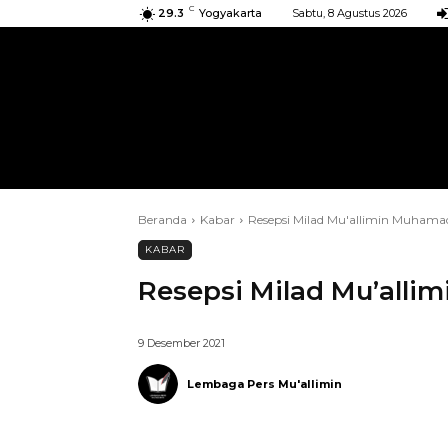
C
29.3
Yogyakarta
Sabtu, 8 Agustus 2026
BERANDA
KIRIMAN
ACARA
Beranda
Kabar
Resepsi Milad Mu'allimin Muhama
KABAR
Resepsi Milad Mu’alli
9 Desember 2021
Lembaga Pers Mu'allimin
Telegram
Bagikan