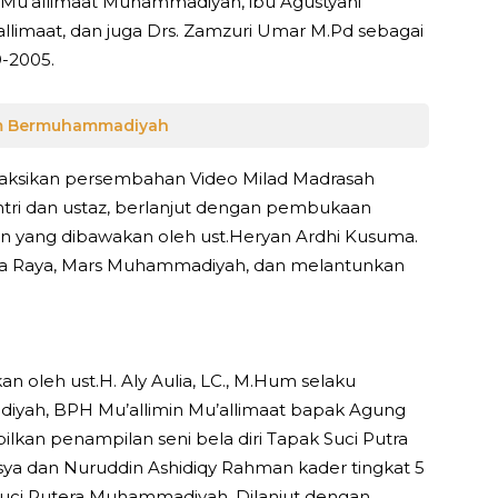
 Mu’allimaat Muhammadiyah, ibu Agustyani
llimaat, dan juga Drs. Zamzuri Umar M.Pd sebagai
9-2005.
am Bermuhammadiyah
yaksikan persembahan Video Milad Madrasah
antri dan ustaz, berlanjut dengan pembukaan
min yang dibawakan oleh ust.Heryan Ardhi Kusuma.
ia Raya, Mars Muhammadiyah, dan melantunkan
 oleh ust.H. Aly Aulia, LC., M.Hum selaku
iyah, BPH Mu’allimin Mu’allimaat bapak Agung
lkan penampilan seni bela diri Tapak Suci Putra
 dan Nuruddin Ashidiqy Rahman kader tingkat 5
 Suci Putera Muhammadiyah. Dilanjut dengan