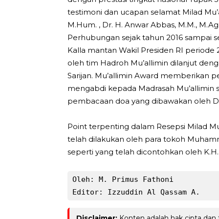
testimoni dan ucapan selamat Milad Mu’a
M.Hum. , Dr. H. Anwar Abbas, M.M., M.Ag.
Perhubungan sejak tahun 2016 sampai s
Kalla mantan Wakil Presiden RI periode
oleh tim Hadroh Mu’allimin dilanjut den
Sarijan. Mu’allimin Award memberikan p
mengabdi kepada Madrasah Mu’allimin s
pembacaan doa yang dibawakan oleh Drs
Point terpenting dalam Resepsi Milad Mu
telah dilakukan oleh para tokoh Muhamm
seperti yang telah dicontohkan oleh K.
Oleh: M. Primus Fathoni

Editor: Izzuddin Al Qassam A.
Disclaimer:
Konten adalah hak cipta dan