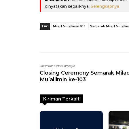
dinyatakan sebaliknya.
Selengkapnya
TAG
Milad Mu'allimin 103
Semarak Milad Mu'allim
Telegram
Bagikan
Kiriman Sebelumnya
Closing Ceremony Semarak Mila
Mu’allimin ke-103
Kiriman Terkait