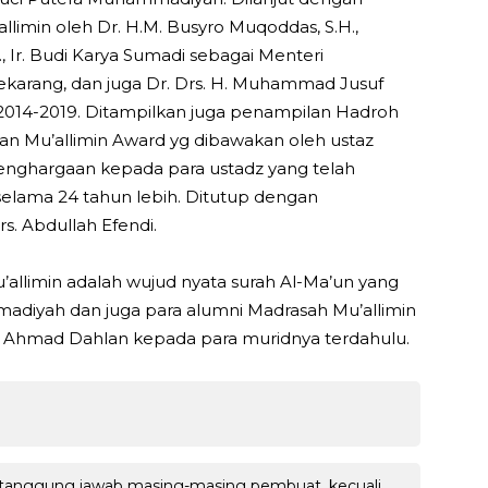
llimin oleh Dr. H.M. Busyro Muqoddas, S.H.,
, Ir. Budi Karya Sumadi sebagai Menteri
ekarang, dan juga Dr. Drs. H. Muhammad Jusuf
 2014-2019. Ditampilkan juga penampilan Hadroh
gan Mu’allimin Award yg dibawakan oleh ustaz
enghargaan kepada para ustadz yang telah
elama 24 tahun lebih. Ditutup dengan
. Abdullah Efendi.
’allimin adalah wujud nyata surah Al-Ma’un yang
adiyah dan juga para alumni Madrasah Mu’allimin
H. Ahmad Dahlan kepada para muridnya terdahulu.
 tanggung jawab masing-masing pembuat, kecuali