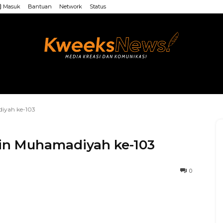
Masuk
Bantuan
Network
Status
LAINNYA
WEB MU’ALLIMIN
LAINNYA
diyah ke-103
min Muhamadiyah ke-103
0
WhatsApp
Facebook
X
LINE